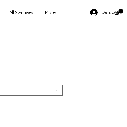
h
All Swimwear
More
Đăng nhập