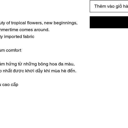
Thêm vào giỏ h
ty of tropical flowers, new beginnings,
ummertime comes around.
ty imported fabric
mum comfort
ảm hứng từ những bông hoa đa màu,
ẹp nhất được khơi dậy khi mùa hè đến.
u cao cấp