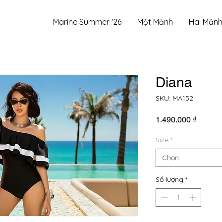
Marine Summer '26
Một Mảnh
Hai Mản
Diana
SKU: MA152
Giá
1.490.000 ₫
Size
*
Chọn
Số lượng
*