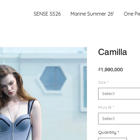
SENSE SS26
Marine Summer 26'
One Pi
Camilla
Price
₫1,990,000
Size
*
Select
Mua lẻ
*
Select
Quantity
*