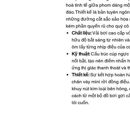
hoà tinh tế giữa phom dáng một
đáo. Thiết kế là bản tuyên ngô
những đường cắt sắc sảo họa 
kém phần quyến rũ cho quý cô 
Chất liệu:
Vải bơi cao cấp vớ
hữu độ bắt sáng tự nhiên và
ôm lấy từng nhịp điệu của c
Kỹ thuật:
Cấu trúc cúp ngực
nổi bật, tạo nên điểm nhấn h
ứng thị giác thanh thoát và 
Thiết kế:
Sự kết hợp hoàn h
chân váy mini rời đồng điệ
khuy nút kim loại bên hông,
cách từ một bộ đồ bơi gợi 
lôi cuốn.