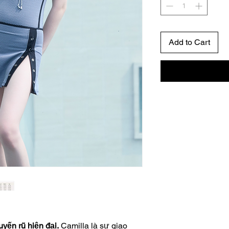
Add to Cart
yến rũ hiện đại.
Camilla là sự giao