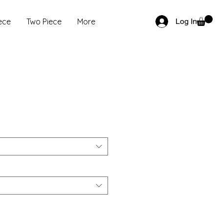
ece
Two Piece
More
Log In