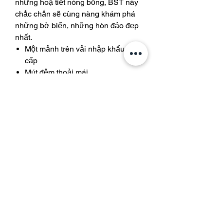
những hoạ tiết nóng bỏng, BST này
chắc chắn sẽ cùng nàng khám phá
những bờ biển, những hòn đảo đẹp
nhất.
Một mảnh trên vải nhập khẩu cao
cấp
Mút đệm thoải mái
Join our mailing list and get 10%
off your purchase
Subscribe Now