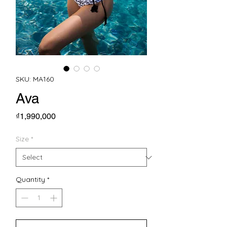
SKU: MA160
Ava
Price
₫1,990,000
Size
*
Quantity
*