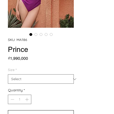
SKU: MA186
Prince
Price
₫1,990,000
Size
*
Quantity
*