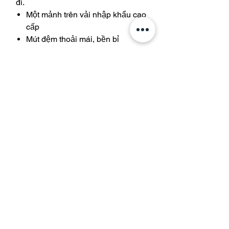
đi.
Một mảnh trên vải nhập khẩu cao
cấp
Mút đệm thoải mái, bền bỉ
Join our mailing list and get 10%
off your purchase
Subscribe Now
Shop All Swimwear
Shipping & Returns
Store Policy
One Piece