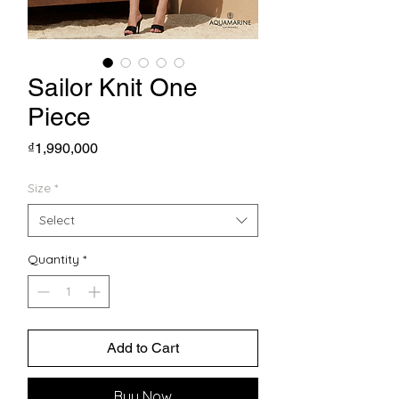
Sailor Knit One
Piece
Price
₫1,990,000
Size
*
Select
Quantity
*
Add to Cart
Buy Now