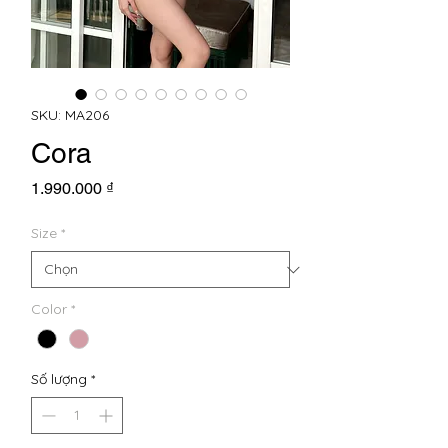
SKU: MA206
Cora
Giá
1.990.000 ₫
Size
*
Color
*
Số lượng
*