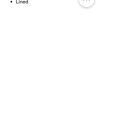
Lined
Tham gia danh sách gửi thư của
chúng tôi và được giảm giá 10% khi
mua hàng của bạn
Theo dõi ngay
Vận chuyển & Trả hàng
Tất cả đồ bơi
Chính sách lưu trữ
Một mảnh
Phương thức thanh toán
Hai Mảnh
Câu hỏi thường gặp
Thời Trang Biển
Câu Chuyện