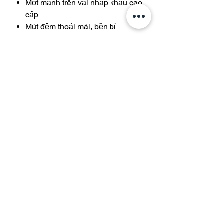
Một mảnh trên vải nhập khẩu cao
cấp
Mút đệm thoải mái, bền bỉ
Tham gia danh sách gửi thư của
chúng tôi và được giảm giá 10% khi
mua hàng của bạn
Theo dõi ngay
Vận chuyển & Trả hàng
Tất cả đồ bơi
Chính sách lưu trữ
Một mảnh
Phương thức thanh toán
Hai Mảnh