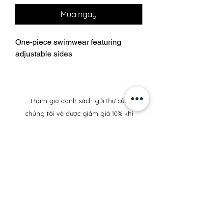
Mua ngay
One-piece swimwear featuring
adjustable sides
Tham gia danh sách gửi thư của
chúng tôi và được giảm giá 10% khi
mua hàng của bạn
Theo dõi ngay
Vận chuyển & Trả hàng
Tất cả đồ bơi