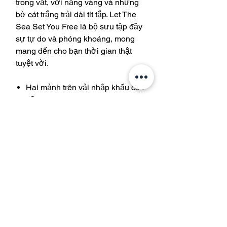
trong vắt, với nắng vàng và những
bờ cát trắng trải dài tít tắp. Let The
Sea Set You Free là bộ sưu tập đầy
sự tự do và phóng khoáng, mong
mang đến cho bạn thời gian thật
tuyệt vời.
Hai mảnh trên vải nhập khẩu cao
cấp
Mút đệm và gọng thoải mái
Tham gia danh sách gửi thư của
chúng tôi và được giảm giá 10% khi
mua hàng của bạn
Theo dõi ngay