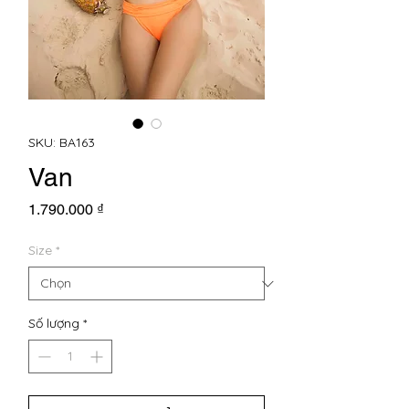
SKU: BA163
Van
Giá
1.790.000 ₫
Size
*
Số lượng
*